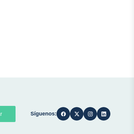
Síguenos:
r